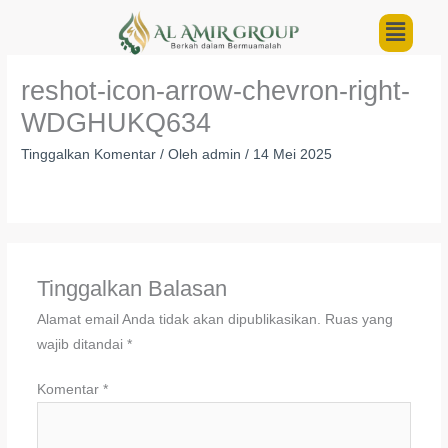
Lewati
Menu
ke
konten
reshot-icon-arrow-chevron-right-
WDGHUKQ634
Tinggalkan Komentar
/ Oleh
admin
/
14 Mei 2025
Tinggalkan Balasan
Alamat email Anda tidak akan dipublikasikan.
Ruas yang
wajib ditandai
*
Komentar
*