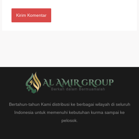
Bertahun-tahun Kami distribusi ke berbagai wilayah di seluruh
Indonesia untuk memenuhi kebutuhan kurma sampai ke
pelosok.