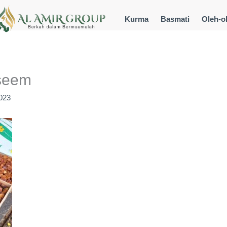
Kurma
Basmati
Oleh-ol
aseem
2023