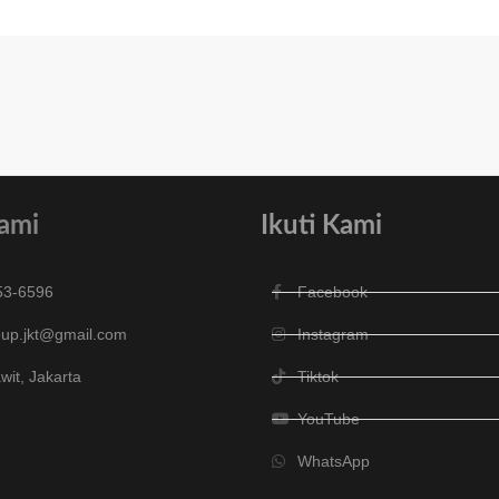
ami
Ikuti Kami
53-6596
Facebook
oup.jkt@gmail.com
Instagram
it, Jakarta
Tiktok
YouTube
WhatsApp