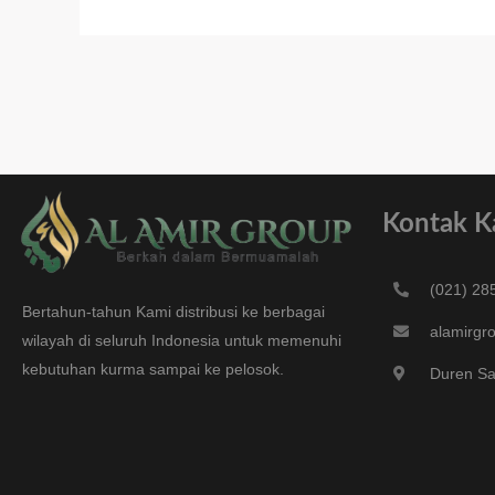
Kontak K
(021) 28
Bertahun-tahun Kami distribusi ke berbagai
alamirgr
wilayah di seluruh Indonesia untuk memenuhi
kebutuhan kurma sampai ke pelosok.
Duren Saw