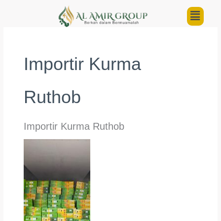
Lewati
Menu
ke
konten
Importir Kurma
Ruthob
Importir Kurma Ruthob