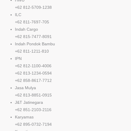
HWU
+62 812-5709-1238
ILC
+62 811-7697-705
Indah Cargo
+62 815-7477-8091
Indah Pondok Bambu
+62 811-1211-810
IPN
+62 812-1100-4006
+62 813-1234-0594
+62 858-8617-7712
Jasa Mulya
+62 813-8851-0915
J&T Jatinegara
+62 851-2103-2116
Karyamas
+62 895-0732-7194