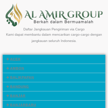
Daftar Jangkauan Pengiriman via Cargo
Kami dapat membantu dalam mencarikan cargo-cargo dengan
jangkauan seluruh Indonesia.
ACEH
AMBON
BALIKPAPAN
BANDUNG
BANJAR
BANJARBARU