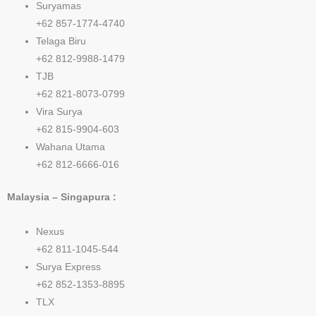
Suryamas
+62 857-1774-4740
Telaga Biru
+62 812-9988-1479
TJB
+62 821-8073-0799
Vira Surya
+62 815-9904-603
Wahana Utama
+62 812-6666-016
Malaysia – Singapura :
Nexus
+62 811-1045-544
Surya Express
+62 852-1353-8895
TLX